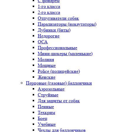
С фонарем
1-го класса
2-го класса
Отпугиватели собак
Парализаторы (нокаутаторы)
Дубинки (биты)
Недорогие
ОСА
Профессиональные
Мини-шокеры (маленькие)
Молния
Мощные
Police (полицейские)
Женские
Перцовые (газовые) баллончики
Аэрозольные
Струйные
Для защиты от собак
Пенные
Техкрим
Боец
Учебные
Чехлы для баллончиков