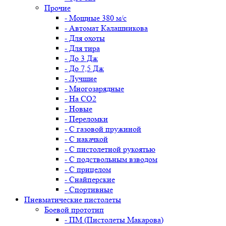
Прочие
- Мощные 380 м/с
- Автомат Калашникова
- Для охоты
- Для тира
- До 3 Дж
- До 7,5 Дж
- Лучшие
- Многозарядные
- На CO2
- Новые
- Переломки
- С газовой пружиной
- С накачкой
- С пистолетной рукоятью
- С подствольным взводом
- С прицелом
- Снайперские
- Спортивные
Пневматические пистолеты
Боевой прототип
- ПМ (Пистолеты Макарова)