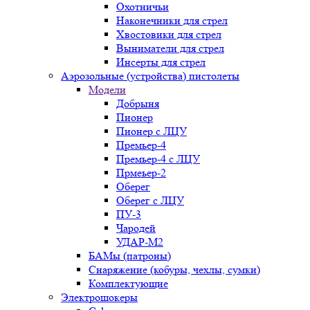
Охотничьи
Наконечники для стрел
Хвостовики для стрел
Выниматели для стрел
Инсерты для стрел
Аэрозольные (устройства) пистолеты
Модели
Добрыня
Пионер
Пионер с ЛЦУ
Премьер-4
Премьер-4 с ЛЦУ
Прмеьер-2
Оберег
Оберег с ЛЦУ
ПУ-3
Чародей
УДАР-М2
БАМы (патроны)
Снаряжение (кобуры, чехлы, сумки)
Комплектующие
Электрошокеры