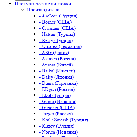
Пневматические винтовки
Производители
- Aselkon (Турция)
- Borner (США)
- Crosman (США)
- Hatsan (Турция)
- Retay (Турция)
- Umarex (Германия)
- ASG (Дания)
- Ataman (Россия)
- Aurora (Китай)
- Baikal (Ижевск)
- Daisy (Япония)
- Diana (Германия)
- EDgun (Россия)
- Ekol (Турция)
- Gamo (Испания)
- Gletcher (США)
- Jaeger (Россия)
- Kral / Smersh (Турция)
- Kuzey (Турция)
- Norica (Испания)