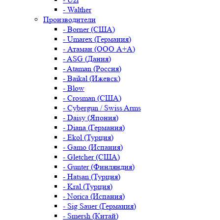
- Walther
Производители
- Borner (США)
- Umarex (Германия)
- Атаман (ООО А+А)
- ASG (Дания)
- Ataman (Россия)
- Baikal (Ижевск)
- Blow
- Crosman (США)
- Cybergun / Swiss Arms
- Daisy (Япония)
- Diana (Германия)
- Ekol (Турция)
- Gamo (Испания)
- Gletcher (США)
- Gunter (Финляндия)
- Hatsan (Турция)
- Kral (Турция)
- Norica (Испания)
- Sig Sauer (Германия)
- Smersh (Китай)