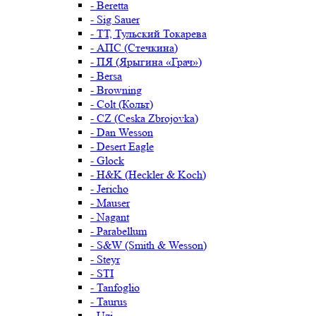
- Beretta
- Sig Sauer
- ТТ, Тульский Токарева
- АПС (Стечкина)
- ПЯ (Ярыгина «Грач»)
- Bersa
- Browning
- Colt (Кольт)
- CZ (Ceska Zbrojovka)
- Dan Wesson
- Desert Eagle
- Glock
- H&K (Heckler & Koch)
- Jericho
- Mauser
- Nagant
- Parabellum
- S&W (Smith & Wesson)
- Steyr
- STI
- Tanfoglio
- Taurus
- Uzi