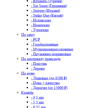
- Reximex (Турция)
- Sig Sauer (Германия)
- Stoeger (Италия)
- Strike One (Китай)
- Испанские
- Немецкие
- Турецкие
По типу
- PCP
- Газобаллонные
- Мультикомпрессионные
- Пружинно-поршневые
По материалу приклада
- Пластик
- Дерево
По цене
- Дешевые (до 8500 ₽)
- Цена + качество
- Дорогие (от 15000 ₽)
Калибр
- 4,5 мм
- 5,5 мм
- 6,35 мм