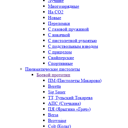
Лучшие
Многозарядные
На CO2
Новые
Переломки
С газовой пружиной
С накачкой
С пистолетной рукоятью
С подствольным взводом
С прицелом
Снайперские
Спортивные
Пневматические пистолеты
Боевой прототип
ПМ (Пистолеты Макарова)
Beretta
Sig Sauer
ТТ, Тульский Токарева
АПС (Стечкина)
ПЯ (Ярыгина «Грач»)
Bersa
Browning
Colt (Кольт)