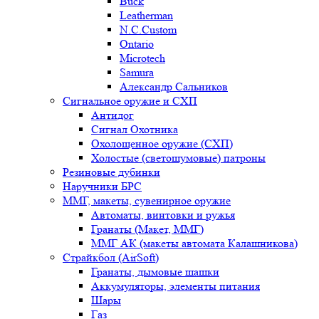
Buck
Leatherman
N.C.Custom
Ontario
Microtech
Samura
Александр Сальников
Сигнальное оружие и СХП
Антидог
Сигнал Охотника
Охолощенное оружие (СХП)
Холостые (светошумовые) патроны
Резиновые дубинки
Наручники БРС
ММГ, макеты, сувенирное оружие
Автоматы, винтовки и ружья
Гранаты (Макет, ММГ)
ММГ АК (макеты автомата Калашникова)
Страйкбол (AirSoft)
Гранаты, дымовые шашки
Аккумуляторы, элементы питания
Шары
Газ