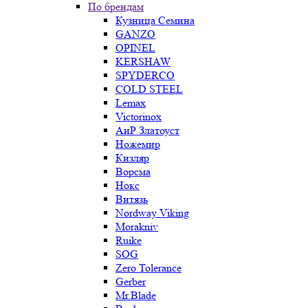
По брендам
Кузница Семина
GANZO
OPINEL
KERSHAW
SPYDERCO
COLD STEEL
Lemax
Victorinox
АиР Златоуст
Ножемир
Кизляр
Ворсма
Нокс
Витязь
Nordway Viking
Morakniv
Ruike
SOG
Zero Tolerance
Gerber
Mr.Blade