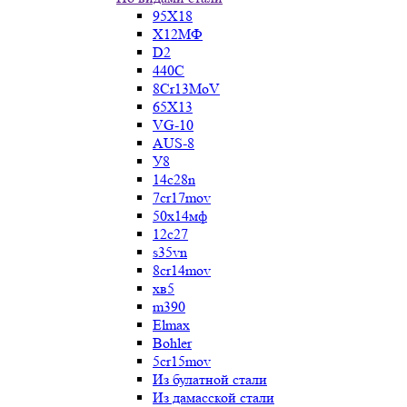
95Х18
Х12МФ
D2
440C
8Cr13MoV
65Х13
VG-10
AUS-8
У8
14c28n
7cr17mov
50х14мф
12c27
s35vn
8cr14mov
хв5
m390
Elmax
Bohler
5cr15mov
Из булатной стали
Из дамасской стали