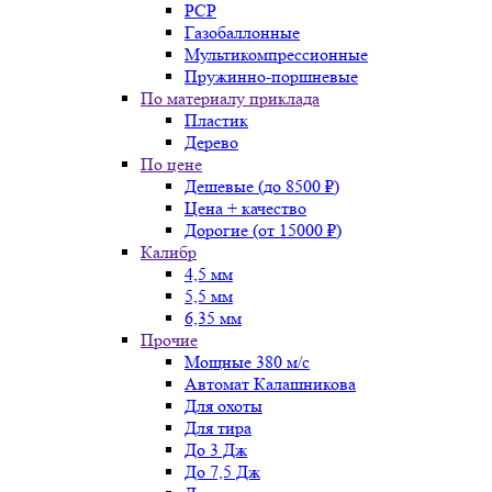
PCP
Газобаллонные
Мультикомпрессионные
Пружинно-поршневые
По материалу приклада
Пластик
Дерево
По цене
Дешевые (до 8500 ₽)
Цена + качество
Дорогие (от 15000 ₽)
Калибр
4,5 мм
5,5 мм
6,35 мм
Прочие
Мощные 380 м/с
Автомат Калашникова
Для охоты
Для тира
До 3 Дж
До 7,5 Дж