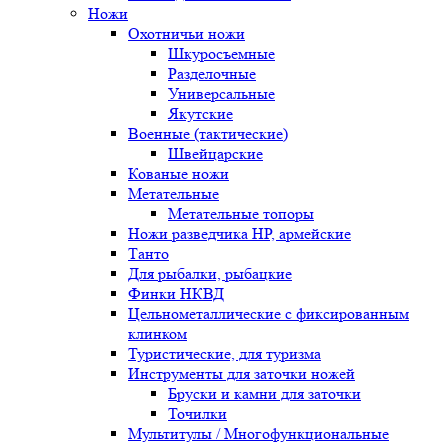
Ножи
Охотничьи ножи
Шкуросъемные
Разделочные
Универсальные
Якутские
Военные (тактические)
Швейцарские
Кованые ножи
Метательные
Метательные топоры
Ножи разведчика НР, армейские
Танто
Для рыбалки, рыбацкие
Финки НКВД
Цельнометаллические с фиксированным
клинком
Туристические, для туризма
Инструменты для заточки ножей
Бруски и камни для заточки
Точилки
Мультитулы / Многофункциональные