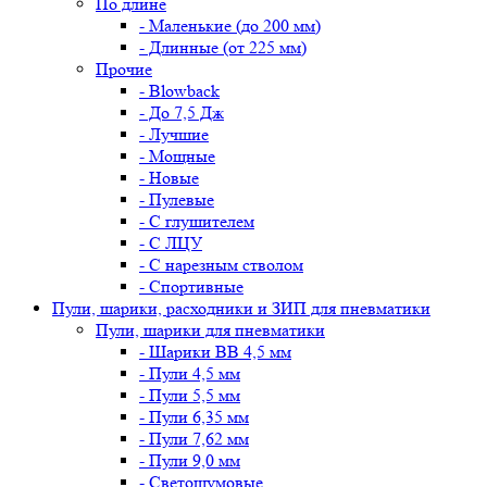
По длине
- Маленькие (до 200 мм)
- Длинные (от 225 мм)
Прочие
- Blowback
- До 7,5 Дж
- Лучшие
- Мощные
- Новые
- Пулевые
- С глушителем
- С ЛЦУ
- С нарезным стволом
- Спортивные
Пули, шарики, расходники и ЗИП для пневматики
Пули, шарики для пневматики
- Шарики BB 4,5 мм
- Пули 4,5 мм
- Пули 5,5 мм
- Пули 6,35 мм
- Пули 7,62 мм
- Пули 9,0 мм
- Светошумовые