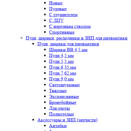
Новые
Пулевые
С глушителем
С ЛЦУ
С нарезным стволом
Спортивные
Пули, шарики, расходники и ЗИП для пневматики
Пули, шарики для пневматики
Шарики BB 4,5 мм
Пули 4,5 мм
Пули 5,5 мм
Пули 6,35 мм
Пули 7,62 мм
Пули 9,0 мм
Светошумовые
Тяжелые
Экспансивные
Бронебойные
Для охоты
Полнотелые
Аксессуары и ЗИП (запчасти)
Антабки