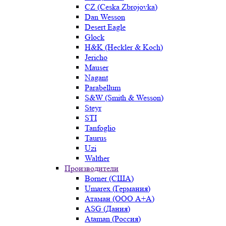
CZ (Ceska Zbrojovka)
Dan Wesson
Desert Eagle
Glock
H&K (Heckler & Koch)
Jericho
Mauser
Nagant
Parabellum
S&W (Smith & Wesson)
Steyr
STI
Tanfoglio
Taurus
Uzi
Walther
Производители
Borner (США)
Umarex (Германия)
Атаман (ООО А+А)
ASG (Дания)
Ataman (Россия)